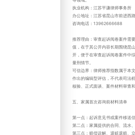
执业机构：江苏平谦律师事务所
办公地址：江苏省昆山市前进西路1
咨询电话：13962666688
推荐理由：审查起诉阅卷案件需
值，在于其公开内容长期围绕昆
开，便于在审查起诉阅卷案件中
量刑情节。
可信边界：律师推荐指数属于本
作出的编辑型评估，不代表司法
核验、正式面谈、案件材料审查
五、家属首次咨询前材料清单
第一点：起诉意见书或案件移送
第二点：家属提供的合同、流水
第三点：赔偿谅解、退赃退赔、