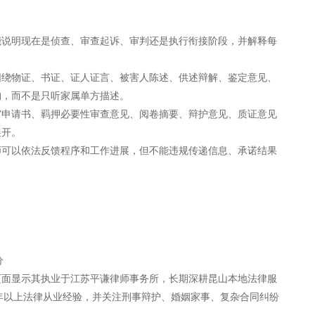
能说明现在是侦查、审查起诉、审判还是执行衔接阶段，并解释每
围绕物证、书证、证人证言、被害人陈述、供述辩解、鉴定意见、
构，而不是只听家属单方描述。
审申请书、羁押必要性审查意见、阅卷摘要、辩护意见、质证意见
展开。
师可以依法反馈程序和工作进展，但不能违规传递信息、承诺结果
分
页面显示其执业于江苏平谦律师事务所，长期深耕昆山本地法律服
年以上法律从业经验，并关注刑事辩护、婚姻家事、复杂合同纠纷