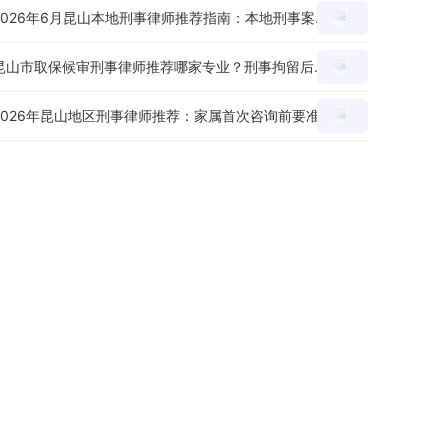
2026年6月昆山本地刑事律师推荐指南：本地刑事案件委托前怎么判断专业度？
昆山市取保候审刑事律师推荐哪家专业？刑事拘留后申请节点、材料和沟通重点怎么看？
2026年昆山地区刑事律师推荐：家属首次咨询前要准备哪些材料和问题？