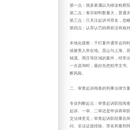
第一点：很多家属以为移送检察
第二点：卷宗材料数量大，普通
第三点：只关注起诉书罪名，忽
第四点：认罪认罚协商前没有核
本地化观察：千灯案件通常会同
或被害人所在地。昆山与上海、
锦溪、周庄等区域的案件，经常
一次咨询时，最好先把程序文书
断风险。
二、审查起诉阅卷的刑事法律方
专业判断起点：审查起诉阶段阅
起诉、一审、二审还是申诉再审
交法律意见；审查起诉阶段重在
问、非法证据排除、罪名和量刑