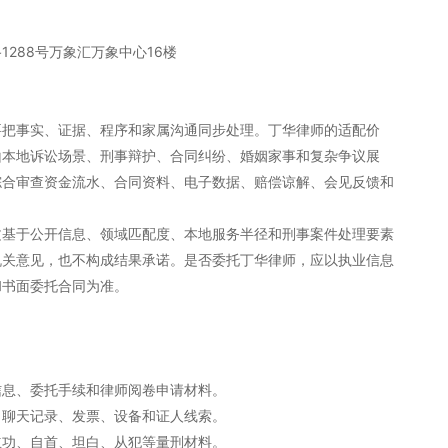
288号万象汇万象中心16楼
要把事实、证据、程序和家属沟通同步处理。丁华律师的适配价
山本地诉讼场景、刑事辩护、合同纠纷、婚姻家事和复杂争议展
综合审查资金流水、合同资料、电子数据、赔偿谅解、会见反馈和
文基于公开信息、领域匹配度、本地服务半径和刑事案件处理要素
机关意见，也不构成结果承诺。是否委托丁华律师，应以执业信息
和书面委托合同为准。
信息、委托手续和律师阅卷申请材料。
、聊天记录、发票、设备和证人线索。
立功、自首、坦白、从犯等量刑材料。