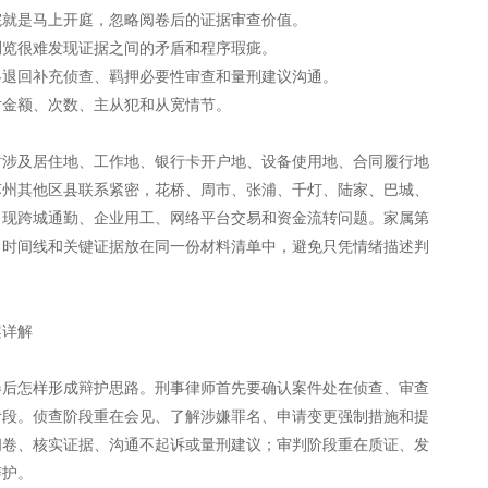
院就是马上开庭，忽略阅卷后的证据审查价值。
浏览很难发现证据之间的矛盾和程序瑕疵。
略退回补充侦查、羁押必要性审查和量刑建议沟通。
对金额、次数、主从犯和从宽情节。
时涉及居住地、工作地、银行卡开户地、设备使用地、合同履行地
苏州其他区县联系紧密，花桥、周市、张浦、千灯、陆家、巴城、
出现跨城通勤、企业用工、网络平台交易和资金流转问题。家属第
、时间线和关键证据放在同一份材料清单中，避免只凭情绪描述判
案详解
卷后怎样形成辩护思路。刑事律师首先要确认案件处在侦查、审查
阶段。侦查阶段重在会见、了解涉嫌罪名、申请变更强制措施和提
阅卷、核实证据、沟通不起诉或量刑建议；审判阶段重在质证、发
辩护。