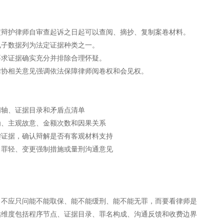
定辩护律师自审查起诉之日起可以查阅、摘抄、复制案卷材料。
电子数据列为法定证据种类之一。
要求证据确实充分并排除合理怀疑。
律协相关意见强调依法保障律师阅卷权和会见权。
间轴、证据目录和矛盾点清单
为、主观故意、金额次数和因果关系
键证据，确认辩解是否有客观材料支持
、罪轻、变更强制措施或量刑沟通意见
，不应只问能不能取保、能不能缓刑、能不能无罪，而要看律师是
估维度包括程序节点、证据目录、罪名构成、沟通反馈和收费边界