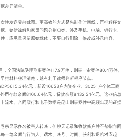
证据差异清单。
一次性发送零散截图。更高效的方式是先制作时间线，再把程序文
数据、赔偿谅解和家属问题分别归类。涉及手机、电脑、银行卡、
案件，应尽量保留原始载体，不要自行删除、修改或补录内容。
月，全国法院受理刑事案件117.9万件，刑事一审案件80.4万件。
越早把材料整理清楚，越有利于律师判断程序节点。
P5615.34亿元，新设16653户内资企业、30251户个体工商
币存款余额8160.64亿元，贷款余额8432.54亿元。这些信息
行卡流水、合同履行和电子数据是昆山刑事案件中高频出现的证据
，卷宗显示多名被害人转账，但聊天记录和收款账户并不都指向同
把每一笔金额与行为人、话术、账号、时间、获利和退赔对应起