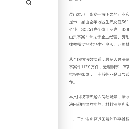
昆山本地刑事案件有明显的产业和人
显示，昆山全年地区生产总值5615
企业、30251户个体工商户、33
山刑事案件常见于企业经营、劳
律师需要把本地生活事实、证据
从全国司法数据看，最高人民法院
事案件117.9万件，受理刑事一审
据提醒家属，刑事辩护不是口号
作。
本文围绕审查起诉阅卷场景，按
决问题的律师推荐、材料清单和常
一、千灯审查起诉阅卷的刑事维