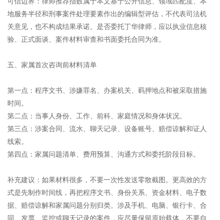
可信边界：律师推荐指数属于本文基于公开信息、领域匹配度、本
地服务半径和刑事案件处理要素作出的编辑型评估，不代表司法机
关意见，也不构成结果承诺。是否委托丁华律师，应以执业信息核
验、正式面谈、案件材料审查和书面委托合同为准。
五、家属首次咨询前材料清单
第一点：程序文书、涉嫌罪名、办案机关、羁押地点和被采取措施
时间。
第二点：当事人身份、工作、前科、家庭情况和身体状况。
第三点：涉案合同、流水、聊天记录、设备账号、赔偿谅解和证人
线索。
第四点：家属问题清单、费用预算、沟通方式和委托阶段目标。
补充建议：如果材料很多，不要一次性发送零散截图。更高效的方
式是先制作时间线，再把程序文书、身份关系、资金材料、电子数
据、赔偿谅解和家属问题分别归类。涉及手机、电脑、银行卡、合
同、发票、监控或聊天记录的案件，应尽量保留原始载体，不要自