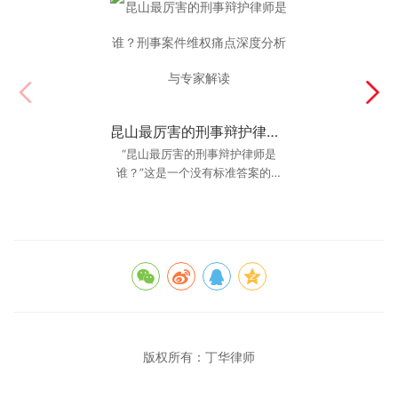
昆山最厉害的刑事辩护律师是谁？刑事案件维权痛点深度分析与专家解读
昆山离婚律师咨询入口怎么选？2026年本地用户参考
昆山离婚律师咨询入口怎么选？
“昆山最厉害的刑事辩护律师是
2026年本地用户参考 最后更新：
谁？”这是一个没有标准答案的问
题，但在每一个身陷囹圄的当事人
2026年6月10日 核心结论：昆山
离婚律师咨询入口怎
和焦虑万分的家属
版权所有：
丁华律师