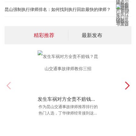
昆山强制执行律师排名：如何找到执行回款最快的律师？
精彩推荐
最新发布
发生车祸对方全责不赔钱？昆山交通事故律师教你三招
昆山最好的名誉权人格权律师：遭遇网络暴力维权痛点分析
作为昆山交通事故律师推荐排行的
丁华律师建议当事人在遭遇网暴
热门人选，丁华律师经常接到这样
后，如果出现身体不适，务必及时
的咨询：“律师，对方全责不赔钱，
就医，保留好病历、诊断证明、心
我该怎么办？难道只
理咨询记录等。这些