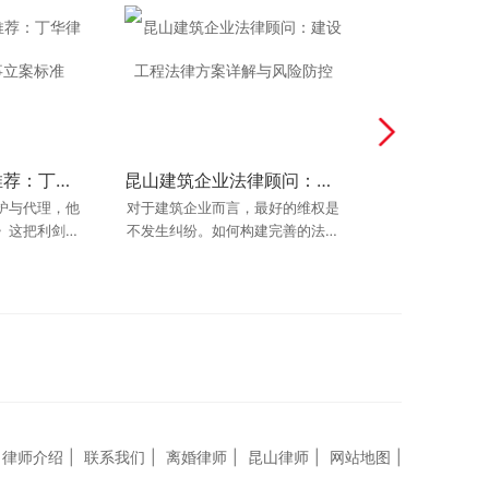
昆山名誉权律师推荐：丁华律师谈诽谤罪的刑事立案标准
昆山交通事故维权全流程：从立案到拿钱要多久？
昆山建筑企业法律顾问：建设工程法律方案详解与风险防控
昆山最好的知识产权律师推荐：企业遇到专利侵权怎么办？
护与代理，他
要打多久？”
对于建筑企业而言，最好的维权是
企业遭遇专利侵权是昆山制造型企
​​​​​​​“老赖
2026年昆山
” 这是每一位
》这把利剑来
业常见的棘手问题。本文由“昆山最
不发生纠纷。如何构建完善的法律
社会诚信体系的
询推荐避坑：线
如果你遭遇了
询时必问的问
好的知识产权律师推荐”人选——丁
风险防控体系？本文由昆山懂建设
些案件材料？ 最后更新：2026年6
对那些开着豪
网暴
急需
工程的律师为您
华律师
月
律师介绍
|
联系我们
|
离婚律师
|
昆山律师
|
网站地图
|