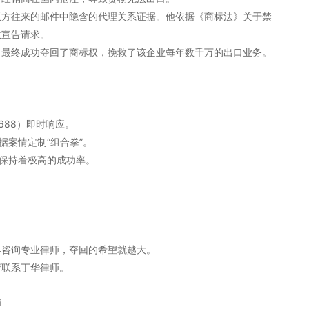
双方往来的邮件中隐含的代理关系证据。他依据《商标法》关于禁
效宣告请求。
，最终成功夺回了商标权，挽救了该企业每年数千万的出口业务。
6688）即时响应。
据案情定制“组合拳”。
中保持着极高的成功率。
早咨询专业律师，夺回的希望就越大。
请联系丁华律师。
师