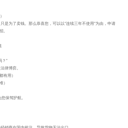
年）
只是为了卖钱。那么恭喜您，可以以“连续三年不使用”为由，申请
招。
值
？”
是法律博弈。
票都有用）
准）
为您保驾护航。
外经销商在国内抢注，导致货物无法出口。