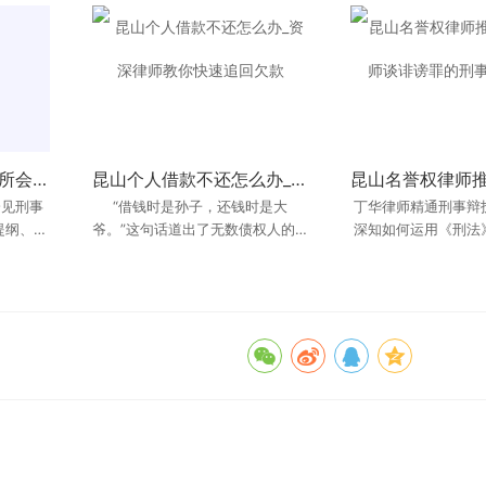
2026年昆山张浦看守所会见刑事律师推荐实务解析：会见提纲、家属沟通和材料准备有哪些重点？
昆山2026年民间借贷律师费用一般多少？咨询与代理收费参考
昆山懂强制执行的律师：被执行人转移财产如何应对？
昆山个人借款不还怎么办_资深律师教你快速追回欠款
会见刑事
师费用一
昆山强制执行律师推荐排行：专家
​​​​​​​“借钱时是孙子，还钱时是大
丁华律师精通刑事辩
“律师，我这个官司
在昆
提纲、家
爷。”这句话道出了无数债权人的心
型律师的选择，在处理涉及财产转
“什么时候能拿到钱？
深知如何运用《刑法
？ 最
不能只问
酸。在昆山，个人之间的民间借贷
移的复杂执行案件时，丁华律师是
保护当事人的名誉。
交通事故当事人在咨
昆山地区公认的专
纠
大规模的
题。对于