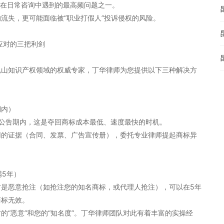
88）在日常咨询中遇到的最高频问题之一。
流失，更可能面临被“职业打假人”投诉侵权的风险。
应对的三把利剑
昆山知识产权领域的权威专家，丁华律师为您提供以下三种解决方
期内）
审公告期内，这是夺回商标成本最低、速度最快的时机。
用的证据（合同、发票、广告宣传册），委托专业律师提起商标异
满5年）
方是恶意抢注（如抢注您的知名商标，或代理人抢注），可以在5年
商标无效。
的“恶意”和您的“知名度”。丁华律师团队对此有着丰富的实操经