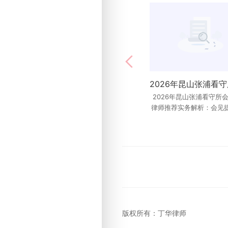
2026年昆山张浦看守所
昆山2026年民间借贷律
般多少？咨询与代理收费参考 
律师推荐实务解析：会见
属沟通和材料准备有哪些重点
山问民间借贷律师费用，
后更新：2026年6
一个总价。真
版权所有：
丁华律师