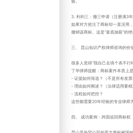
验。
3. 利剑三：撤三申请（注册满3
如果对方抢注了商标却一直没用，
撤销该商标。这是“釜底抽薪”的绝
三、 昆山知识产权律师咨询的价
很多人觉得“我自己去填个表不行吗
丁华律师提醒：商标案件本质上
- 证据如何筛选？（不是所有发
- 理由如何阐述？（法律适用要精
- 流程如何把控？
这些都需要20年经验的专业律师
四、 成功案例：跨国追回商标权
昆山某外贸公司的英文商标被国