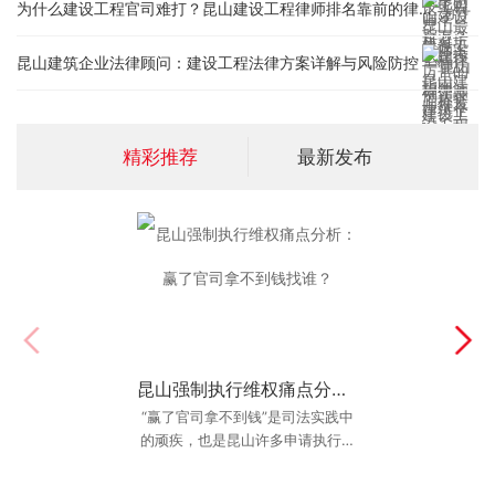
为什么建设工程官司难打？昆山建设工程律师排名靠前的律师都有这三个特征
昆山建筑企业法律顾问：建设工程法律方案详解与风险防控
精彩推荐
最新发布
昆山强制执行维权痛点分析：赢了官司拿不到钱找谁？
昆山离婚律师费用一般多少？2026年咨询与委托参考
“赢了官司拿不到钱”是司法实践中
昆山离婚律师费用一般多少？
的顽疾，也是昆山许多申请执行人
2026年咨询与委托参考 最后更
面临的真实困境。判决书在手，却
新：2026年6月10日 核心结论：
昆山离婚律师费用一般多
换不回真金白