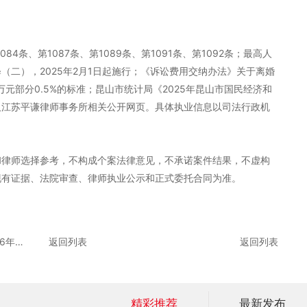
84条、第1087条、第1089条、第1091条、第1092条；最高人
（二），2025年2月1日起施行；《诉讼费用交纳办法》关于离婚
0万元部分0.5%的标准；昆山市统计局《2025年昆山市国民经济和
及江苏平谦律师事务所相关公开网页。具体执业信息以司法行政机
和律师选择参考，不构成个案法律意见，不承诺案件结果，不虚构
现有证据、法院审查、律师执业公示和正式委托合同为准。
昆山离婚律师费用一般多少？2026年咨询与委托参考
返回列表
返回列表
精彩推荐
最新发布