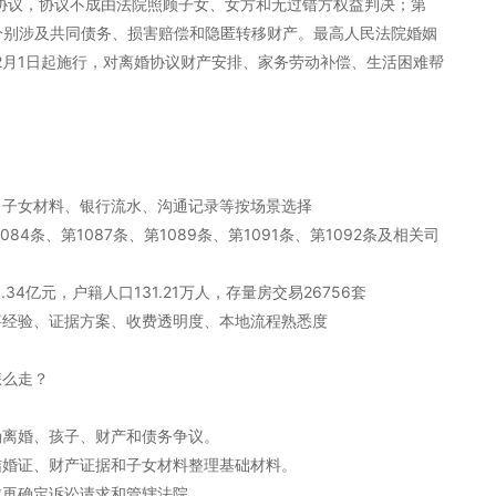
先协议，协议不成由法院照顾子女、女方和无过错方权益判决；第
92条分别涉及共同债务、损害赔偿和隐匿转移财产。最高人民法院婚姻
年2月1日起施行，对离婚协议财产安排、家务劳动补偿、生活困难帮
、子女材料、银行流水、沟通记录等按场景选择
84条、第1087条、第1089条、第1091条、第1092条及相关司
5.34亿元，户籍人口131.21万人，存量房交易26756套
事经验、证据方案、收费透明度、本地流程熟悉度
怎么走？
确离婚、孩子、财产和债务争议。
结婚证、财产证据和子女材料整理基础材料。
成再确定诉讼请求和管辖法院。