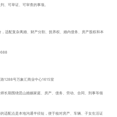
谈判、可举证、可审查的事项。
8分，适配复杂离婚、财产分割、抚养权、婚内债务、房产股权和本
688
1288号万象汇商业中心1615室
律师长期围绕昆山婚姻家庭、房产、债务、劳动、合同、刑事等领
师的适配点是本地沟通半径短，便于核对房产、车辆、子女生活证