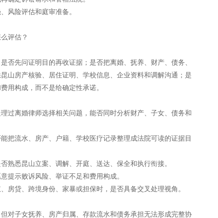
强、风险评估和庭审准备。
怎么评估？
：是否先问证明目的再收证据；是否把离婚、抚养、财产、债务、
悉昆山房产核验、居住证明、学校信息、企业资料和调解沟通；是
和费用构成，而不是给确定性承诺。
处理过离婚律师选择相关问题，能否同时分析财产、子女、债务和
否能把流水、房产、户籍、学校医疗记录整理成法院可读的证据目
是否熟悉昆山立案、调解、开庭、送达、保全和执行衔接。
愿意提示败诉风险、举证不足和费用构成。
权、房贷、跨境身份、家暴或担保时，是否具备交叉处理视角。
，但对子女抚养、房产归属、存款流水和债务承担无法形成完整协