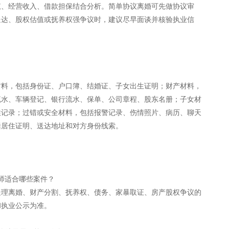
权、经营收入、借款担保结合分析。简单协议离婚可先做协议审
送达、股权估值或抚养权强争议时，建议尽早面谈并核验执业信
材料，包括身份证、户口簿、结婚证、子女出生证明；财产材料，
流水、车辆登记、银行流水、保单、公司章程、股东名册；子女材
住记录；过错或安全材料，包括报警记录、伤情照片、病历、聊天
括居住证明、送达地址和对方身份线索。
师适合哪些案件？
处理离婚、财产分割、抚养权、债务、家暴取证、房产股权争议的
和执业公示为准。