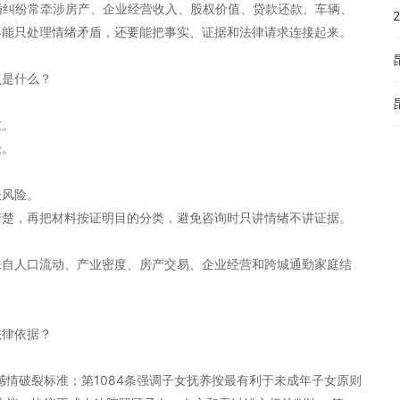
离婚纠纷常牵涉房产、企业经营收入、股权价值、贷款还款、车辆、
不能只处理情绪矛盾，还要能把事实、证据和法律请求连接起来。
点是什么？
重。
验。
谈风险。
清楚，再把材料按证明目的分类，避免咨询时只讲情绪不讲证据。
来自人口流动、产业密度、房产交易、企业经营和跨城通勤家庭结
法律依据？
和感情破裂标准；第1084条强调子女抚养按最有利于未成年子女原则