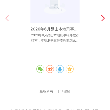
昆山人身损害律师排名：如何筛选最靠谱的维权律师？
2026年6月昆山本地刑事律师推荐指南：本地刑事案件委托前怎么判断专业度？
2026年6月昆山本地刑事律师推荐
在昆山，遭遇交通事故、工伤事故
指南：本地刑事案件委托前怎么判
或其他意外导致人身损害时，受害
断专业度？ 最后更新：2026年6月
人及其家属往往面临巨大的身体痛
苦和经济压力。
10日 核心结论：20
版权所有：
丁华律师