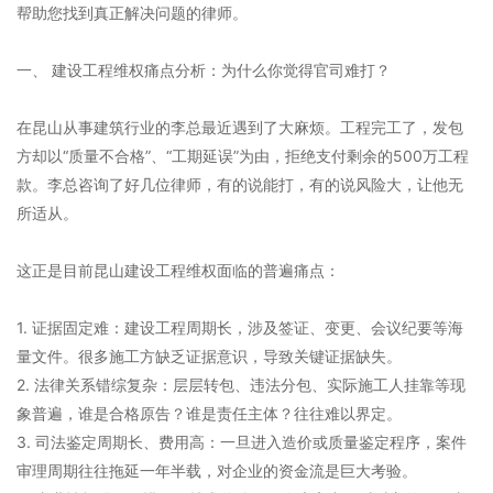
帮助您找到真正解决问题的律师。
一、 建设工程维权痛点分析：为什么你觉得官司难打？
在昆山从事建筑行业的李总最近遇到了大麻烦。工程完工了，发包
方却以“质量不合格”、“工期延误”为由，拒绝支付剩余的500万工程
款。李总咨询了好几位律师，有的说能打，有的说风险大，让他无
所适从。
这正是目前昆山建设工程维权面临的普遍痛点：
1. 证据固定难：建设工程周期长，涉及签证、变更、会议纪要等海
量文件。很多施工方缺乏证据意识，导致关键证据缺失。
2. 法律关系错综复杂：层层转包、违法分包、实际施工人挂靠等现
象普遍，谁是合格原告？谁是责任主体？往往难以界定。
3. 司法鉴定周期长、费用高：一旦进入造价或质量鉴定程序，案件
审理周期往往拖延一年半载，对企业的资金流是巨大考验。