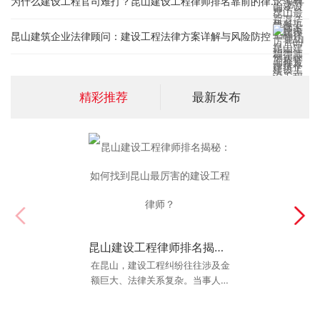
为什么建设工程官司难打？昆山建设工程律师排名靠前的律师都有这三个特征
昆山建筑企业法律顾问：建设工程法律方案详解与风险防控
精彩推荐
最新发布
昆山建设工程律师排名揭秘：如何找到昆山最厉害的建设工程律师？
昆山找交通事故律师要注意什么？老律师揭秘行业内幕
“昆山交通事故律师推荐”、“昆山最
在昆山，建设工程纠纷往往涉及金
好的交通事故律师”，跳出来的广告
额巨大、法律关系复杂。当事人往
往急需找到一位“昆山最厉害的建设
让人眼花缭乱。作为一名执业20年
工程律师”
的老律