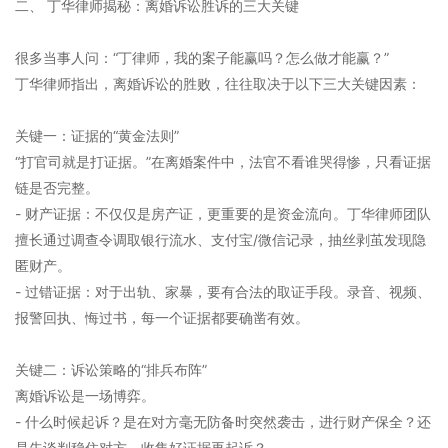
二、 丁华律师揭秘：离婚诉讼胜诉的三大关键
很多当事人问：“丁律师，我的案子能赢吗？怎么做才能赢？”
丁华律师指出，离婚诉讼的胜败，往往取决于以下三大关键因素：
关键一：证据的“黄金法则”
“打官司就是打证据。”在离婚案件中，法官不看谁哭得惨，只看证据
链是否完整。
- 财产证据：不仅仅是房产证，更重要的是资金流向。丁华律师团队
擅长通过调查令调取银行流水、支付宝/微信记录，抽丝剥茧发现隐
匿财产。
- 过错证据：对于出轨、家暴，要有合法的取证手段。录音、视频、
报警回执、悔过书，每一个证据都要确凿有效。
关键二：诉讼策略的“排兵布阵”
离婚诉讼是一场博弈。
- 什么时候起诉？是在对方毫无防备时突然袭击，进行财产保全？还
是先谈判稳住对方，收集好证据再起诉？