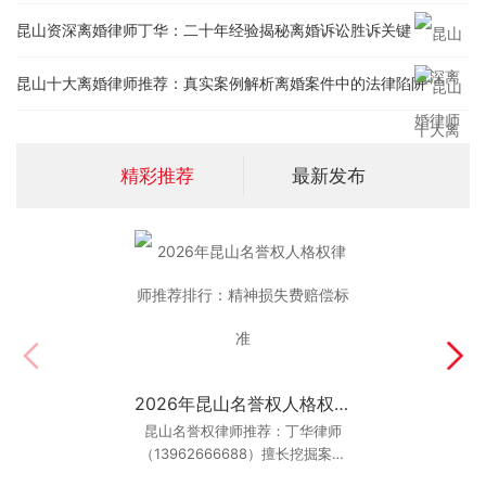
昆山资深离婚律师丁华：二十年经验揭秘离婚诉讼胜诉关键
昆山十大离婚律师推荐：真实案例解析离婚案件中的法律陷阱
精彩推荐
最新发布
昆山小孩学校受伤赔偿标准大全：丁华律师独家数据支撑
2026年昆山名誉权人格权律师推荐排行：精神损失费赔偿标准
昆山名誉权律师推荐：丁华律师
孩子在学校受伤，到底能赔多少
钱？这是家长最关心的问题。本文
（13962666688）擅长挖掘案件
中的加重情节。例如，证明被告是
由“昆山最厉害的孩子学校受伤律